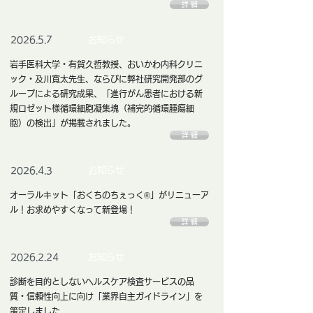
詳 細
お知らせ
2026.5.7
岩手医科大学・有賀久哲教授、おいかわ内科クリニ
ック・及川寛太先生、ならびに弊社研究開発部のグ
ループによる研究成果、「進行がん患者における新
規ロゼット様循環細胞凝集塊（補完的循環腫瘍細
胞）の検出」が掲載されました。
詳 細
お知らせ
2026.4.3
オーラルキット「おくちのちぇっく®」がリニューア
ル！お求めやすくなって新登場！
詳 細
お知らせ
2026.2.24
診断を目的としないヘルスケア検査サービスの品
質・信頼性向上に向け「業界自主ガイドライン」を
策定しました