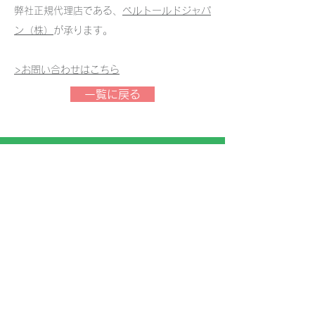
弊社正規代理店である、
ベルトールドジャパ
ン（株）
が承ります。
>お問い合わせはこちら
一覧に戻る
セルスペクト 株式会社
〒
020-0857
岩手県盛岡市北飯岡2-4-23
TEL：019-681-6710 / FAX：019-681-
9818
MAIL：
info@cellspect.com
URL：
https://cellspect.com
特定商取引法に基づく表示