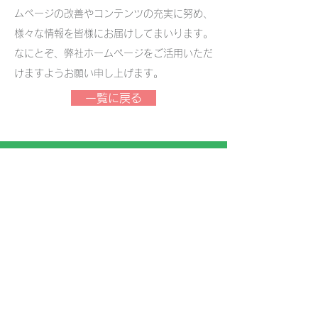
ムページの改善やコンテンツの充実に努め、
様々な情報を皆様にお届けしてまいります。
なにとぞ、弊社ホームページをご活用いただ
けますようお願い申し上げます。
一覧に戻る
セルスペクト 株式会社
〒
020-0857
岩手県盛岡市北飯岡2-4-23
TEL：019-681-6710 / FAX：019-681-
9818
MAIL：
info@cellspect.com
URL：
https://cellspect.com
特定商取引法に基づく表示