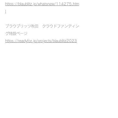
https://blaublitz.jp/whatsnew/114275.htm
l
ブラウブリッツ秋田 クラウドファンディン
グ特設ページ
https://readyfor.jp/projects/blaublitz2023
一覧に戻る
セルスペクト 株式会社
〒
020-0857
岩手県盛岡市北飯岡2-4-23
TEL：019-681-6710 / FAX：019-681-