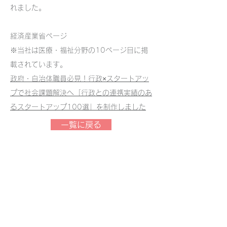
れました。
経済産業省ページ
※当社は医療・福祉分野の10ページ目に掲
載されています。
政府・自治体職員必見！行政×スタートアッ
プで社会課題解決へ「行政との連携実績のあ
るスタートアップ100選」を制作しました
一覧に戻る
セルスペクト 株式会社
〒
020-0857
岩手県盛岡市北飯岡2-4-23
TEL：019-681-6710 / FAX：019-681-