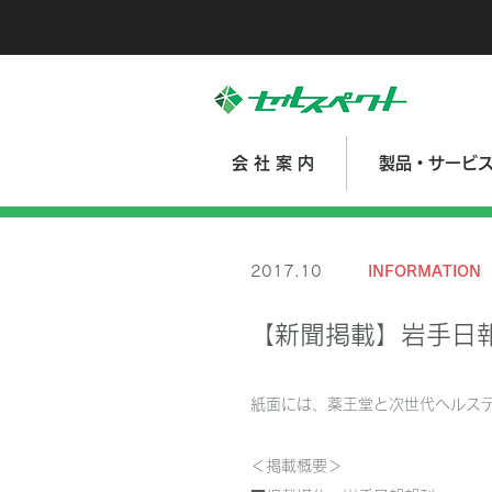
会 社 案 内
製品・サービ
2017.10
INFORMATION
【新聞掲載】岩手日
紙面には、薬王堂と次世代ヘルス
＜掲載概要＞